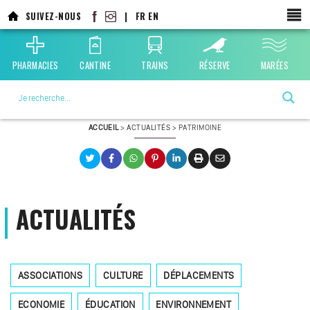
Aller
SUIVEZ-NOUS
|
FR
EN
au
contenu
principal
PHARMACIES
CANTINE
TRAINS
RÉSERVE
MARÉES
La ville choisie par la nature
ACCUEIL
>
ACTUALITÉS
>
PATRIMOINE
ACTUALITÉS
ASSOCIATIONS
CULTURE
DÉPLACEMENTS
ECONOMIE
ÉDUCATION
ENVIRONNEMENT