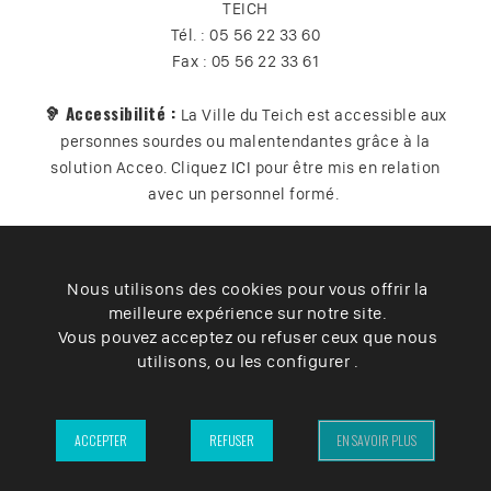
TEICH
Tél. : 05 56 22 33 60
Fax : 05 56 22 33 61
🦻 Accessibilité :
La Ville du Teich est accessible aux
personnes sourdes ou malentendantes grâce à la
solution Acceo. Cliquez
ICI
pour être mis en relation
avec un personnel formé.
Nous utilisons des cookies pour vous offrir la
Plan du site
Contact
Vos données
Cookies
meilleure expérience sur notre site.
Accessibilité
Vous pouvez acceptez ou refuser ceux que nous
utilisons, ou les configurer .
Mentions légales
– Ville du Teich ©2025 –
ACCEPTER
REFUSER
EN SAVOIR PLUS