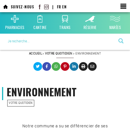
Aller
SUIVEZ-NOUS
|
FR
EN
au
contenu
principal
PHARMACIES
CANTINE
TRAINS
RÉSERVE
MARÉES
La ville choisie par la nature
ACCUEIL
>
VOTRE QUOTIDIEN
>
ENVIRONNEMENT
ENVIRONNEMENT
VOTRE QUOTIDIEN
Notre commune a su se différencier de ses