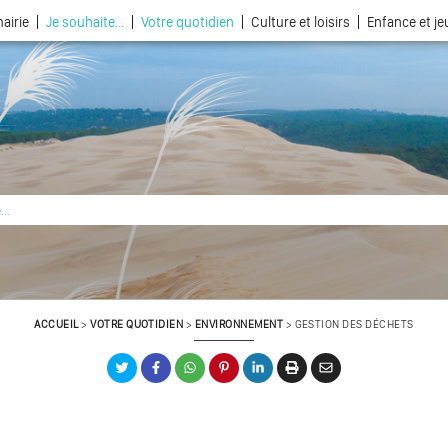
airie
Je souhaite...
Votre quotidien
Culture et loisirs
Enfance et j
La ville choisie par la nature
ACCUEIL
>
VOTRE QUOTIDIEN
>
ENVIRONNEMENT
>
GESTION DES DÉCHETS