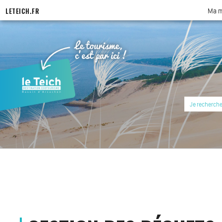
LETEICH.FR
Ma m