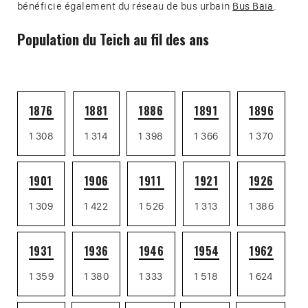
bénéficie également du réseau de bus urbain
Bus Baia
.
Population du Teich au fil des ans
1876
1881
1886
1891
1896
1 308
1 314
1 398
1 366
1 370
1901
1906
1911
1921
1926
1 309
1 422
1 526
1 313
1 386
1931
1936
1946
1954
1962
1 359
1 380
1 333
1 518
1 624