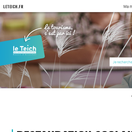
LETEICH.FR
Ma m