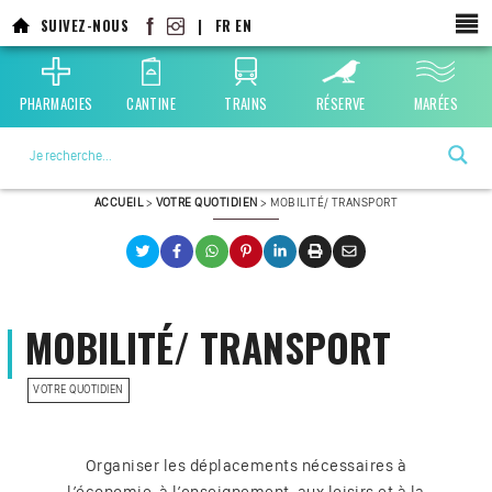
Aller
SUIVEZ-NOUS
|
FR
EN
au
contenu
principal
PHARMACIES
CANTINE
TRAINS
RÉSERVE
MARÉES
La ville choisie par la nature
ACCUEIL
>
VOTRE QUOTIDIEN
>
MOBILITÉ/ TRANSPORT
MOBILITÉ/ TRANSPORT
VOTRE QUOTIDIEN
Organiser les déplacements nécessaires à
l’économie, à l’enseignement, aux loisirs et à la