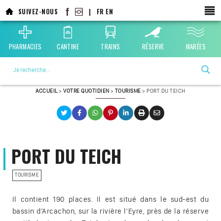
SUIVEZ-NOUS
|
FR
EN
PHARMACIES
CANTINE
TRAINS
RÉSERVE
MARÉES
La ville choisie par la nature
ACCUEIL
>
VOTRE QUOTIDIEN
>
TOURISME
>
PORT DU TEICH
PORT DU TEICH
TOURISME
Il contient 190 places. Il est situé dans le sud-est du
bassin d’Arcachon, sur la rivière l’Eyre, près de la réserve