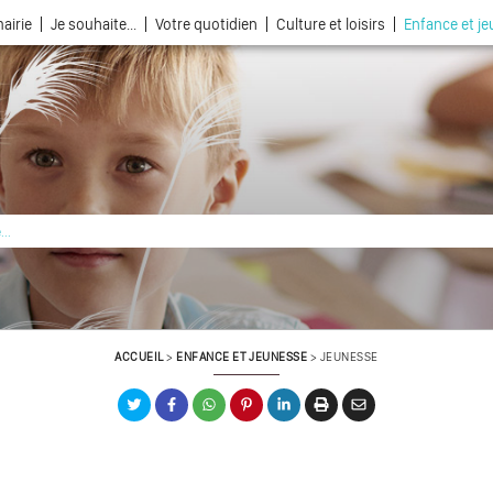
airie
Je souhaite...
Votre quotidien
Culture et loisirs
Enfance et j
La ville choisie par la nature
ACCUEIL
>
ENFANCE ET JEUNESSE
>
JEUNESSE