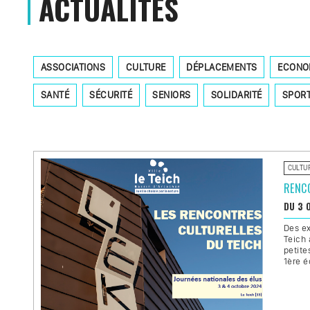
ACTUALITÉS
ASSOCIATIONS
CULTURE
DÉPLACEMENTS
ECONO
SANTÉ
SÉCURITÉ
SENIORS
SOLIDARITÉ
SPOR
CULTU
RENC
DU 3 
Des ex
Teich 
petite
1ère é