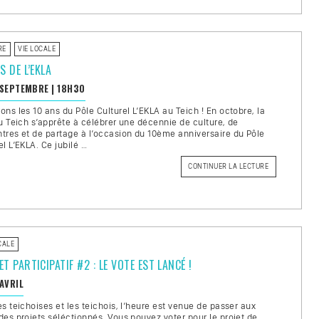
! »
RE
VIE LOCALE
S DE L’EKLA
 SEPTEMBRE
|
18H30
ons les 10 ans du Pôle Culturel L’EKLA au Teich ! En octobre, la
du Teich s’apprête à célébrer une décennie de culture, de
tres et de partage à l’occasion du 10ème anniversaire du Pôle
el L’EKLA. Ce jubilé …
CONTINUER LA LECTURE
DE
« 10
ANS
DE
L’EKLA »
CALE
T PARTICIPATIF #2 : LE VOTE EST LANCÉ !
 AVRIL
es teichoises et les teichois, l’heure est venue de passer aux
des projets séléctionnés. Vous pouvez voter pour le projet de