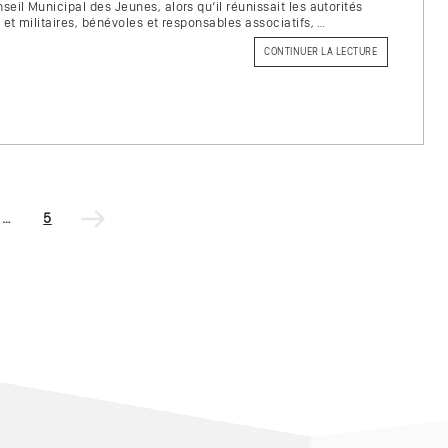
seil Municipal des Jeunes, alors qu’il réunissait les autorités
s et militaires, bénévoles et responsables associatifs, …
CONTINUER LA LECTURE
DE
« FRANÇOIS
DELUGA
QUITTE
SES
FONCTIONS
DE
MAIRE »
Page
…
Page
5
suivante