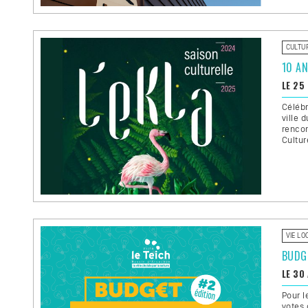
CULTU
10 AN
LE 25
Célébr
ville 
rencon
Cultur
VIE LO
BUDGE
LE 30
Pour l
votes 