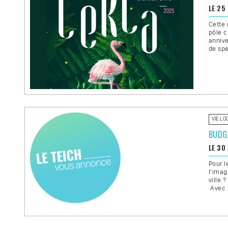
LE 25
Cette 
pôle c
annive
de spe
VIE LO
BUDGE
LE 30
Pour l
l’imag
ville 
Avec l