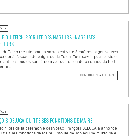
AU
TEICH,
TOUS
VOS
RENDEZ-
VOUS
! »
CALE
LLE DU TEICH RECRUTE DES NAGEURS -NAGEUSES
ETEURS
le du Teich recrute pour la saison estivale 3 maîtres nageur·euses
xercer à l’espace de baignade du Teich. Tout savoir pour postuler
nant. Les postes sont à pourvoir sur le lieu de baignade du Port
ar la …
CONTINUER LA LECTURE
DE
« LA
VILLE
DU
TEICH
RECRUTE
DES
NAGEURS
-
NAGEUSES
SAUVETEURS »
CALE
OIS DELUGA QUITTE SES FONCTIONS DE MAIRE
soir, lors de la cérémonie des voeux François DELUGA a annoncé
quittait ses fonctions de Maire. Entouré de son équipe municipale,