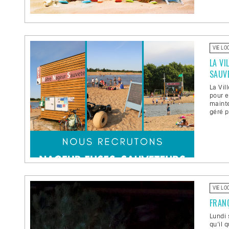
VIE LO
LA VI
SAUV
La Vil
pour e
mainte
géré p
VIE LO
FRANÇ
Lundi 
qu’il 