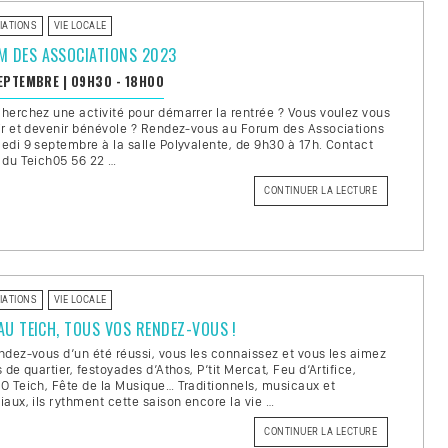
DÉPOSEZ
VOS
IATIONS
VIE LOCALE
PROJETS
! »
M DES ASSOCIATIONS 2023
SEPTEMBRE
|
09H30 - 18H00
herchez une activité pour démarrer la rentrée ? Vous voulez vous
ir et devenir bénévole ? Rendez-vous au Forum des Associations
edi 9 septembre à la salle Polyvalente, de 9h30 à 17h. Contact
 du Teich05 56 22 …
CONTINUER LA LECTURE
DE
« FORUM
DES
ASSOCIATIONS
2023 »
IATIONS
VIE LOCALE
 AU TEICH, TOUS VOS RENDEZ-VOUS !
ndez-vous d’un été réussi, vous les connaissez et vous les aimez
s de quartier, festoyades d’Athos, P’tit Mercat, Feu d’Artifice,
O Teich, Fête de la Musique… Traditionnels, musicaux et
iaux, ils rythment cette saison encore la vie …
CONTINUER LA LECTURE
DE
« L’ÉTÉ