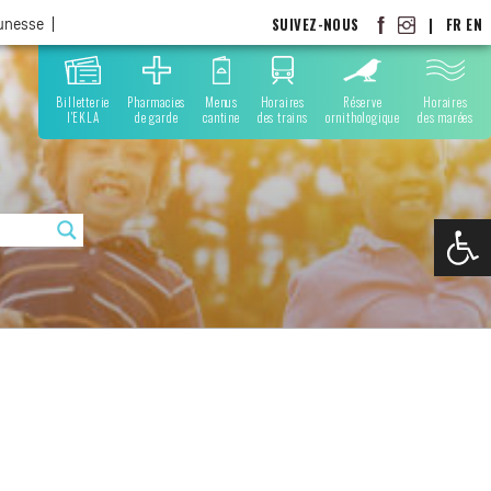
SUIVEZ-NOUS
|
FR
EN
eunesse
Billetterie
Pharmacies
Menus
Horaires
Réserve
Horaires
l'EKLA
de garde
cantine
des trains
ornithologique
des marées
Ouvrir la