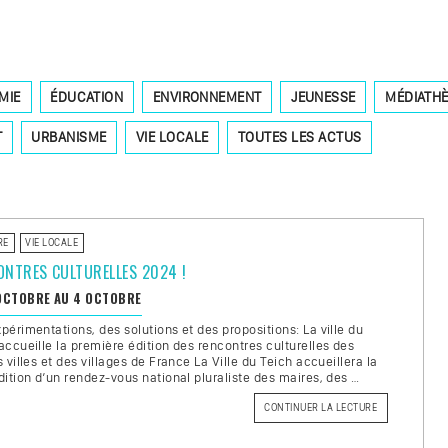
MIE
ÉDUCATION
ENVIRONNEMENT
JEUNESSE
MÉDIATH
T
URBANISME
VIE LOCALE
TOUTES LES ACTUS
RE
VIE LOCALE
ONTRES CULTURELLES 2024 !
OCTOBRE AU 4 OCTOBRE
périmentations, des solutions et des propositions: La ville du
accueille la première édition des rencontres culturelles des
s villes et des villages de France La Ville du Teich accueillera la
dition d’un rendez-vous national pluraliste des maires, des …
CONTINUER LA LECTURE
DE
« RENCONTRE
CULTURELLES
2024