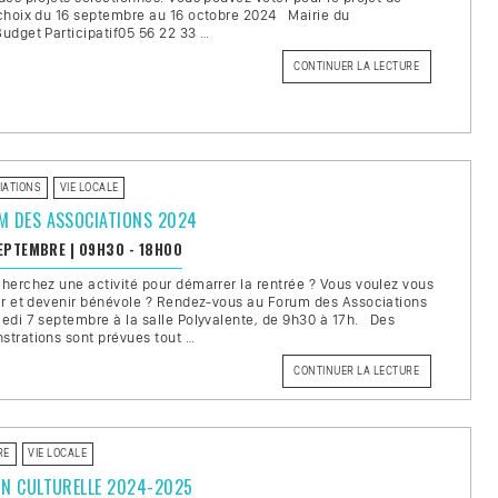
choix du 16 septembre au 16 octobre 2024 Mairie du
udget Participatif05 56 22 33 …
CONTINUER LA LECTURE
DE
« BUDGET
PARTICIPATIF
#2
:
LE
VOTE
EST
LANCÉ
! »
IATIONS
VIE LOCALE
M DES ASSOCIATIONS 2024
SEPTEMBRE
|
09H30 - 18H00
herchez une activité pour démarrer la rentrée ? Vous voulez vous
ir et devenir bénévole ? Rendez-vous au Forum des Associations
edi 7 septembre à la salle Polyvalente, de 9h30 à 17h. Des
trations sont prévues tout …
CONTINUER LA LECTURE
DE
« FORUM
DES
ASSOCIATIONS
2024 »
RE
VIE LOCALE
ON CULTURELLE 2024-2025