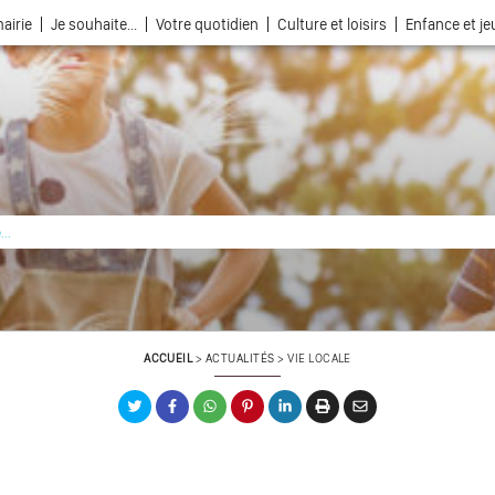
airie
Je souhaite...
Votre quotidien
Culture et loisirs
Enfance et j
La ville choisie par la nature
ACCUEIL
>
ACTUALITÉS
>
VIE LOCALE