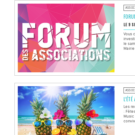
ASSOC
FORU
LE 9 
Vous c
invest
le sam
Mairie
ASSOC
L’ÉTÉ
Les re
: Fête
Music 
conviv