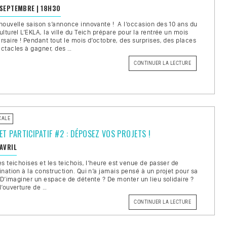
 SEPTEMBRE
|
18H30
nouvelle saison s’annonce innovante ! A l’occasion des 10 ans du
ulturel L’EKLA, la ville du Teich prépare pour la rentrée un mois
rsaire ! Pendant tout le mois d’octobre, des surprises, des places
ctacles à gagner, des …
CONTINUER LA LECTURE
DE
« SAISON
CULTURELLE
2024-
2025 »
CALE
T PARTICIPATIF #2 : DÉPOSEZ VOS PROJETS !
 AVRIL
es teichoises et les teichois, l’heure est venue de passer de
ination à la construction. Qui n’a jamais pensé à un projet pour sa
? D’imaginer un espace de détente ? De monter un lieu solidaire ?
’ouverture de …
CONTINUER LA LECTURE
DE
« BUDGET
PARTICIPATIF
#2
: