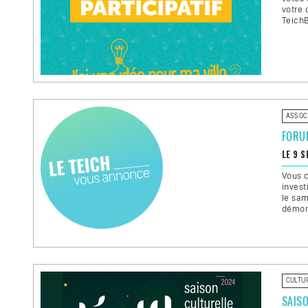
votre 
TeichB
ASSOC
FORU
LE 9 
Vous c
invest
le sam
démons
CULTU
SAIS