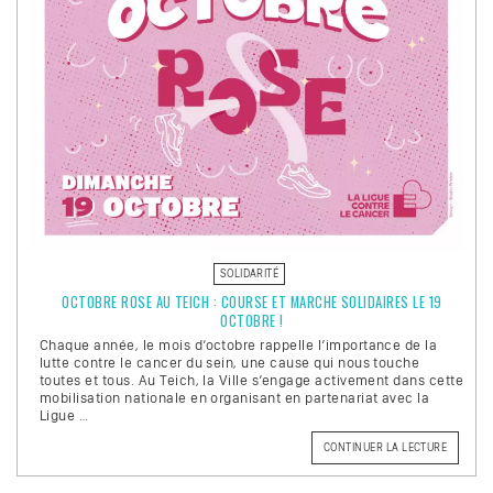
LES
5
ET
6
DÉCEMB
SOLIDARITÉ
OCTOBRE ROSE AU TEICH : COURSE ET MARCHE SOLIDAIRES LE 19
OCTOBRE !
Chaque année, le mois d’octobre rappelle l’importance de la
lutte contre le cancer du sein, une cause qui nous touche
toutes et tous. Au Teich, la Ville s’engage activement dans cette
mobilisation nationale en organisant en partenariat avec la
Ligue …
CONTINUER LA LECTURE
DE
« OCTOB
ROSE
AU