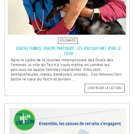
SOLIDARITÉ
QUATRE FEMMES, QUATRE PARCOURS : LES VOIX QUI FONT VIVRE LE
TEICH
Dans le cadre de la Journée Internationale des Droits des
Femmes, la ville du Teich a voulu mettre en lumière les
parcours de quatre femmes inspirantes. Elles sont
entrepreneures, mères, bénévoles, artistes… Ces femmes font
battre le cœur du Teich et portent …
CONTINUER LA LECTURE
DE
« QUATR
FEMMES
QUATRE
PARCOU
:
LES
VOIX
QUI
FONT
VIVRE
LE
TEICH »