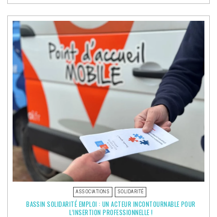
BLEUE
2025
AU
TEICH
:
«
VIEILLIR
:
UNE
FORCE
À
PARTAG
!
» »
ASSOCIATIONS
SOLIDARITÉ
BASSIN SOLIDARITÉ EMPLOI : UN ACTEUR INCONTOURNABLE POUR
L’INSERTION PROFESSIONNELLE !