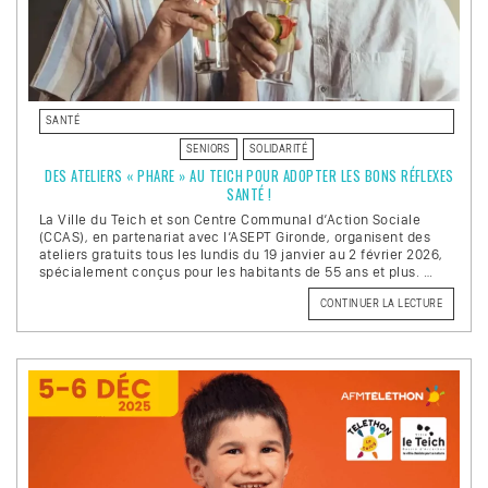
SANTÉ
SENIORS
SOLIDARITÉ
DES ATELIERS « PHARE » AU TEICH POUR ADOPTER LES BONS RÉFLEXES
SANTÉ !
La Ville du Teich et son Centre Communal d’Action Sociale
(CCAS), en partenariat avec l’ASEPT Gironde, organisent des
ateliers gratuits tous les lundis du 19 janvier au 2 février 2026,
spécialement conçus pour les habitants de 55 ans et plus. …
CONTINUER LA LECTURE
DE
« DES
ATELIER
« PHARE
AU
TEICH
POUR
ADOPTE
LES
BONS
RÉFLEXE
SANTÉ
! »