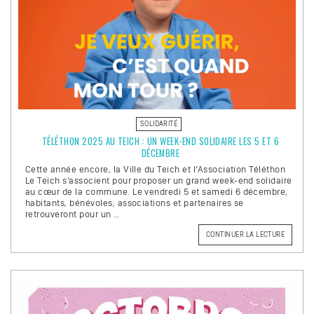
SOLIDARITÉ
TÉLÉTHON 2025 AU TEICH : UN WEEK-END SOLIDAIRE LES 5 ET 6
DÉCEMBRE
Cette année encore, la Ville du Teich et l’Association Téléthon
Le Teich s’associent pour proposer un grand week-end solidaire
au cœur de la commune. Le vendredi 5 et samedi 6 décembre,
habitants, bénévoles, associations et partenaires se
retrouveront pour un …
CONTINUER LA LECTURE
DE
« TÉLÉT
2025
AU
TEICH
:
UN
WEEK-
END
SOLIDAI