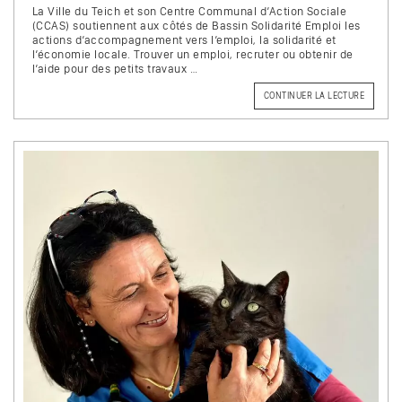
La Ville du Teich et son Centre Communal d’Action Sociale
(CCAS) soutiennent aux côtés de Bassin Solidarité Emploi les
actions d’accompagnement vers l’emploi, la solidarité et
l’économie locale. Trouver un emploi, recruter ou obtenir de
l’aide pour des petits travaux …
CONTINUER LA LECTURE
DE
« BASSI
SOLIDAR
EMPLOI
:
UN
ACTEUR
INCONT
POUR
L’INSER
PROFES
! »