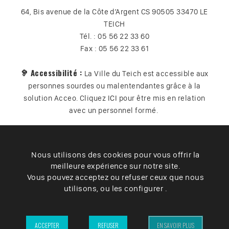
64, Bis avenue de la Côte d’Argent CS 90505 33470 LE
TEICH
Tél. : 05 56 22 33 60
Fax : 05 56 22 33 61
🦻 Accessibilité :
La Ville du Teich est accessible aux
personnes sourdes ou malentendantes grâce à la
solution Acceo. Cliquez
ICI
pour être mis en relation
avec un personnel formé.
Nous utilisons des cookies pour vous offrir la
Plan du site
Contact
Vos données
Cookies
meilleure expérience sur notre site.
Accessibilité
Vous pouvez acceptez ou refuser ceux que nous
utilisons, ou les configurer .
Mentions légales
– Ville du Teich ©2025 –
ACCEPTER
REFUSER
EN SAVOIR PLUS