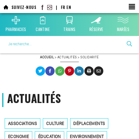
Aller
SUIVEZ-NOUS
|
FR
EN
au
contenu
principal
PHARMACIES
CANTINE
TRAINS
RÉSERVE
MARÉES
La ville choisie par la nature
ACCUEIL
>
ACTUALITÉS
>
SOLIDARITÉ
ACTUALITÉS
ASSOCIATIONS
CULTURE
DÉPLACEMENTS
ECONOMIE
ÉDUCATION
ENVIRONNEMENT