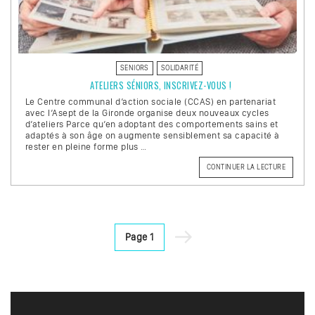
SENIORS
SOLIDARITÉ
ATELIERS SÉNIORS, INSCRIVEZ-VOUS !
Le Centre communal d’action sociale (CCAS) en partenariat
avec l’Asept de la Gironde organise deux nouveaux cycles
d’ateliers Parce qu’en adoptant des comportements sains et
adaptés à son âge on augmente sensiblement sa capacité à
rester en pleine forme plus …
CONTINUER LA LECTURE
DE
« ATELI
SÉNIORS
INSCRIV
VOUS
! »
Pagination
Page
Page
1
des
suivante
publications