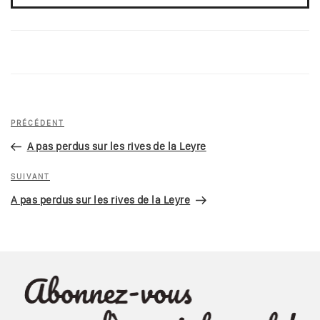
Navigation
Article
PRÉCÉDENT
de
précédent
A pas perdus sur les rives de la Leyre
l’article
Article
SUIVANT
suivant
A pas perdus sur les rives de la Leyre