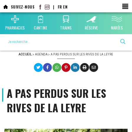
Aller
SUIVEZ-NOUS
|
FR
EN
au
contenu
principal
PHARMACIES
CANTINE
TRAINS
RÉSERVE
MARÉES
La ville choisie par la nature
ACCUEIL
>
AGENDA
>
A PAS PERDUS SUR LES RIVES DE LA LEYRE
A PAS PERDUS SUR LES
RIVES DE LA LEYRE