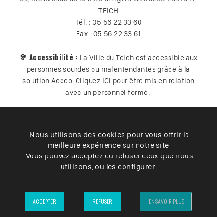
TEICH
Tél. : 05 56 22 33 60
Fax : 05 56 22 33 61
🦻 Accessibilité :
La Ville du Teich est accessible aux
personnes sourdes ou malentendantes grâce à la
solution Acceo. Cliquez
ICI
pour être mis en relation
avec un personnel formé.
Nous utilisons des cookies pour vous offrir la
Plan du site
Contact
Vos données
Cookies
meilleure expérience sur notre site.
Accessibilité
Vous pouvez acceptez ou refuser ceux que nous
utilisons, ou les configurer .
Mentions légales
– Ville du Teich ©2025 –
ACCEPTER
REFUSER
EN SAVOIR PLUS