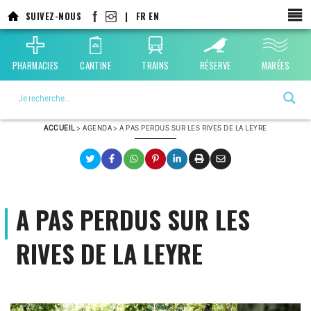
Aller
SUIVEZ-NOUS
|
FR
EN
au
contenu
principal
PHARMACIES
CANTINE
TRAINS
RÉSERVE
MARÉES
La ville choisie par la nature
ACCUEIL
>
AGENDA
>
A PAS PERDUS SUR LES RIVES DE LA LEYRE
A PAS PERDUS SUR LES
RIVES DE LA LEYRE