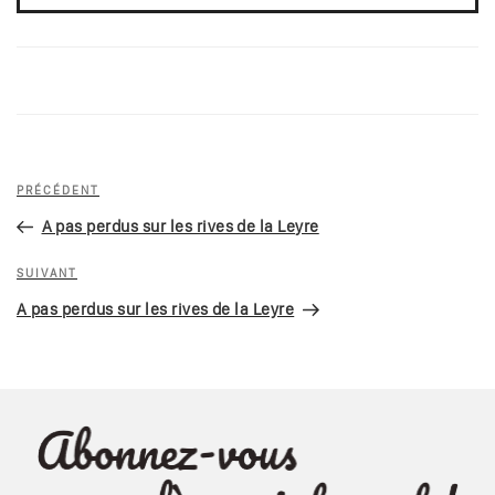
Navigation
Article
PRÉCÉDENT
de
précédent
A pas perdus sur les rives de la Leyre
l’article
Article
SUIVANT
suivant
A pas perdus sur les rives de la Leyre