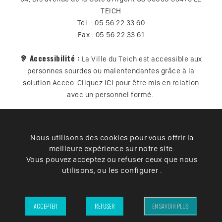
TEICH
Tél. : 05 56 22 33 60
Fax : 05 56 22 33 61
🦻 Accessibilité :
La Ville du Teich est accessible aux
personnes sourdes ou malentendantes grâce à la
solution Acceo. Cliquez
ICI
pour être mis en relation
avec un personnel formé.
Nous utilisons des cookies pour vous offrir la
Plan du site
Contact
Vos données
Cookies
meilleure expérience sur notre site.
Accessibilité
Vous pouvez acceptez ou refuser ceux que nous
utilisons, ou les configurer .
Mentions légales
– Ville du Teich ©2025 –
ACCEPTER
REFUSER
EN SAVOIR PLUS