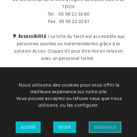
TEICH
Tél. : 05 56 22 33 60
Fax : 05 56 22 33 61
🦻 Accessibilité :
La Ville du Teich est accessible aux
personnes sourdes ou malentendantes grâce à la
solution Acceo. Cliquez
ICI
pour être mis en relation
avec un personnel formé.
Nous utilisons des cookies pour vous offrir la
Plan du site
Contact
Vos données
Cookies
meilleure expérience sur notre site.
Accessibilité
Vous pouvez acceptez ou refuser ceux que nous
utilisons, ou les configurer .
Mentions légales
– Ville du Teich ©2025 –
ACCEPTER
REFUSER
EN SAVOIR PLUS