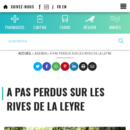
Aller
SUIVEZ-NOUS
|
FR
EN
au
contenu
principal
PHARMACIES
CANTINE
TRAINS
RÉSERVE
MARÉES
La ville choisie par la nature
ACCUEIL
>
AGENDA
>
A PAS PERDUS SUR LES RIVES DE LA LEYRE
A PAS PERDUS SUR LES
RIVES DE LA LEYRE