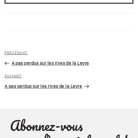
Navigation
Article
PRÉCÉDENT
de
précédent
A pas perdus sur les rives de la Leyre
l’article
Article
SUIVANT
suivant
A pas perdus sur les rives de la Leyre