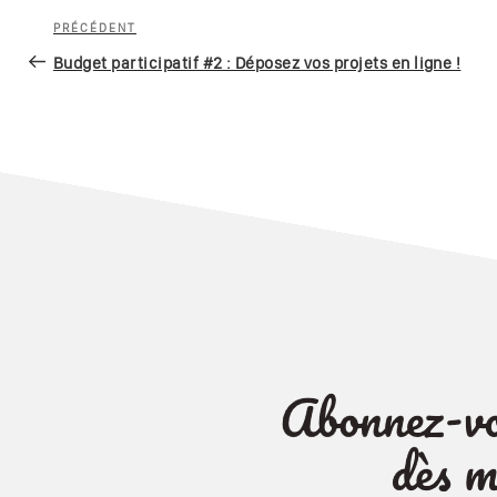
Navigation
Article
PRÉCÉDENT
de
précédent
Budget participatif #2 : Déposez vos projets en ligne !
l’article