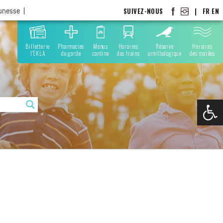
SUIVEZ-NOUS
|
FR
EN
eunesse
Billetterie
Pharmacies
Menus
Horaires
Réserve
Horaires
l'EKLA
de garde
cantine
des trains
ornithologique
des marées
Ouvrir la