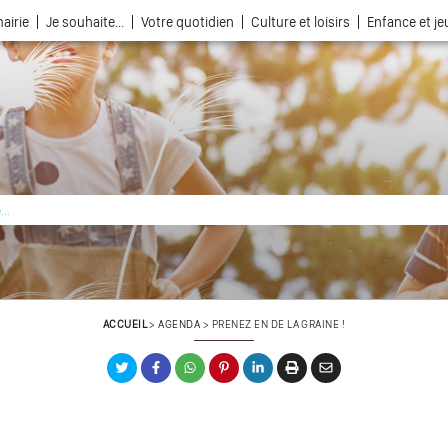
airie
Je souhaite...
Votre quotidien
Culture et loisirs
Enfance et j
La ville choisie par la nature
ACCUEIL
>
AGENDA
>
PRENEZ EN DE LA GRAINE !