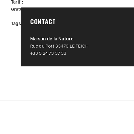
Tarif :
Gratuit
CONTACT
Tags :
#
Loisir nature
#
Nature
Maison de la Nature
Rue du Port 33470 LE TEICH
+33 5 24 73 37 33