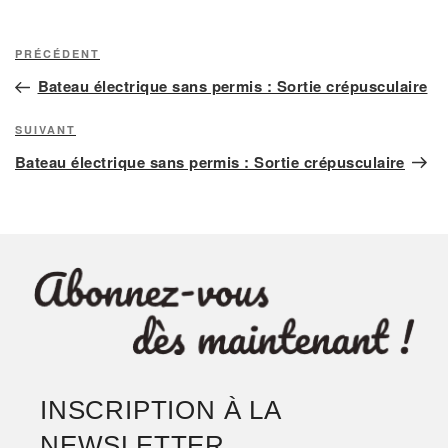
Navigation
Article
PRÉCÉDENT
de
précédent
Bateau électrique sans permis : Sortie crépusculaire
l’article
Article
SUIVANT
suivant
Bateau électrique sans permis : Sortie crépusculaire
INSCRIPTION À LA
NEWSLETTER