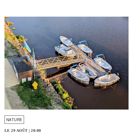
NATURE
LE 29 AOÛT
|
20:00