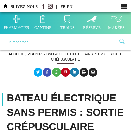
Aller
SUIVEZ-NOUS
|
FR
EN
au
contenu
principal
PHARMACIES
CANTINE
TRAINS
RÉSERVE
MARÉES
La ville choisie par la nature
ACCUEIL
>
AGENDA
>
BATEAU ÉLECTRIQUE SANS PERMIS : SORTIE
CRÉPUSCULAIRE
BATEAU ÉLECTRIQUE
SANS PERMIS : SORTIE
CRÉPUSCULAIRE