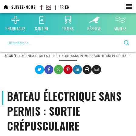
Aller
SUIVEZ-NOUS
|
FR
EN
au
contenu
principal
PHARMACIES
CANTINE
TRAINS
RÉSERVE
MARÉES
La ville choisie par la nature
ACCUEIL
>
AGENDA
>
BATEAU ÉLECTRIQUE SANS PERMIS : SORTIE CRÉPUSCULAIRE
BATEAU ÉLECTRIQUE SANS
PERMIS : SORTIE
CRÉPUSCULAIRE