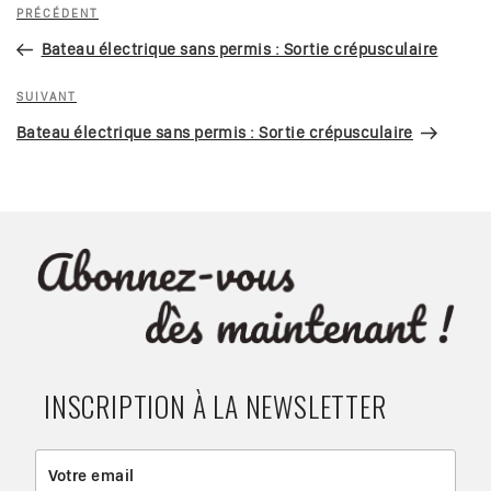
Navigation
Article
PRÉCÉDENT
de
précédent
Bateau électrique sans permis : Sortie crépusculaire
l’article
Article
SUIVANT
suivant
Bateau électrique sans permis : Sortie crépusculaire
INSCRIPTION À LA NEWSLETTER