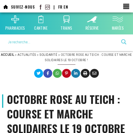
SUIVEZ-NOUS
|
FR
EN
PHARMACIES
CANTINE
TRAINS
RÉSERVE
MARÉES
La ville choisie par la nature
ACCUEIL
>
ACTUALITÉS
>
SOLIDARITÉ
>
OCTOBRE ROSE AU TEICH : COURSE ET MARCHE
SOLIDAIRES LE 19 OCTOBRE !
OCTOBRE ROSE AU TEICH :
COURSE ET MARCHE
SOLIDAIRES LE 19 OCTOBRE