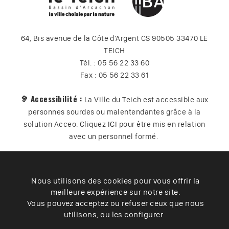
64, Bis avenue de la Côte d’Argent CS 90505 33470 LE
TEICH
Tél. : 05 56 22 33 60
Fax : 05 56 22 33 61
🦻 Accessibilité :
La Ville du Teich est accessible aux
personnes sourdes ou malentendantes grâce à la
solution Acceo. Cliquez
ICI
pour être mis en relation
avec un personnel formé.
Nous utilisons des cookies pour vous offrir la
Plan du site
Contact
Vos données
Cookies
meilleure expérience sur notre site.
Accessibilité
Vous pouvez acceptez ou refuser ceux que nous
utilisons, ou les configurer .