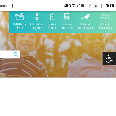
SUIVEZ-NOUS
|
FR
EN
eunesse
Billetterie
Pharmacies
Menus
Horaires
Réserve
Horaires
l'EKLA
de garde
cantine
des trains
ornithologique
des marées
Ouvrir la