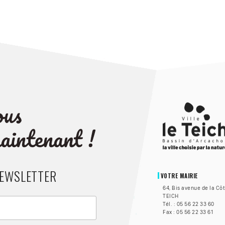
NEWSLETTER
VOTRE MAIRIE
64, Bis avenue de la Cô
TEICH
Tél. : 05 56 22 33 60
Fax : 05 56 22 33 61