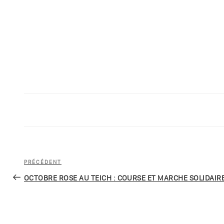
Navigation
Article
PRÉCÉDENT
de
précédent
OCTOBRE ROSE AU TEICH : COURSE ET MARCHE SOLIDAIRE
l’article