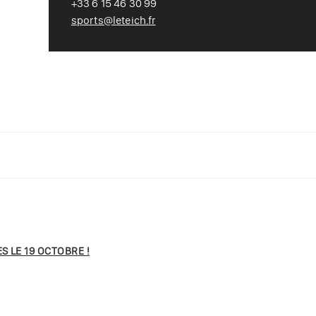
+33 6 15 46 30 99
sports@leteich.fr
S LE 19 OCTOBRE !