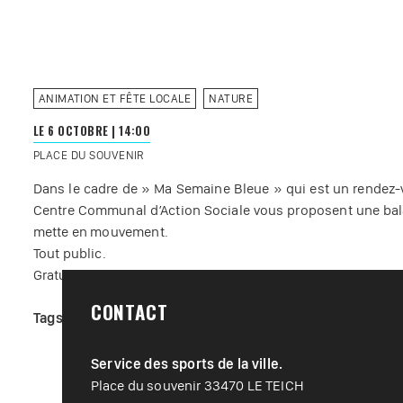
ANIMATION ET FÊTE LOCALE
NATURE
LE 6 OCTOBRE
|
14:00
PLACE DU SOUVENIR
Dans le cadre de » Ma Semaine Bleue » qui est un rendez-vo
Centre Communal d’Action Sociale vous proposent une balade
mette en mouvement.
Tout public.
Gratuit.
CONTACT
Tags :
#
Animations locales
#
Loisir nature
#
Sport de plein
Service des sports de la ville.
Place du souvenir 33470 LE TEICH