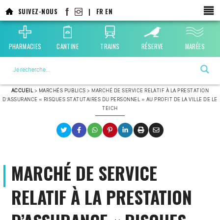
Aller
SUIVEZ-NOUS
|
FR
EN
au
contenu
principal
PHARMACIES
CANTINE
TRAINS
RÉSERVE
MARÉES
La ville choisie par la nature
ACCUEIL
>
MARCHÉS PUBLICS
>
MARCHÉ DE SERVICE RELATIF À LA PRESTATION
D’ASSURANCE « RISQUES STATUTAIRES DU PERSONNEL » AU PROFIT DE LA VILLE DE LE
TEICH
MARCHÉ DE SERVICE
RELATIF À LA PRESTATION