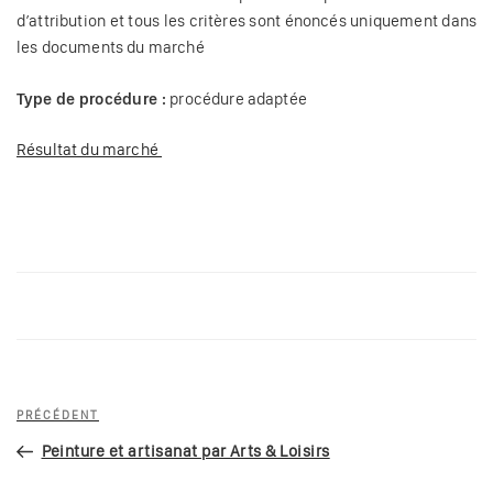
d’attribution et tous les critères sont énoncés uniquement dans
les documents du marché
Type de procédure :
procédure adaptée
Résultat du marché
Navigation
Article
PRÉCÉDENT
de
précédent
Peinture et artisanat par Arts & Loisirs
l’article