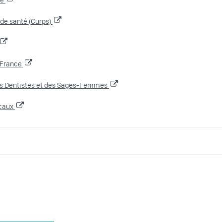
 de santé (Curps)
 France
ns Dentistes et des Sages-Femmes
icaux