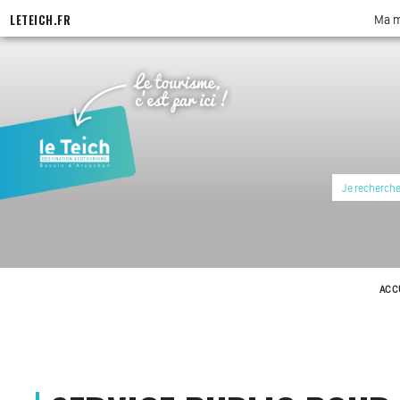
LETEICH.FR
Ma m
ACC