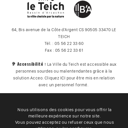
64, Bis avenue de la Côte d’Argent CS 90505 33470 LE
TEICH
Tél. : 05 56 22 33 60
Fax : 05 56 22 33 61
🦻 Accessibilité :
La Ville du Teich est accessible aux
personnes sourdes ou malentendantes grâce à la
solution Acceo. Cliquez
ICI
pour être mis en relation
avec un personnel formé.
Nous utilisons des cookies pour vous offrir la
Plan du site
Contact
Vos données
Cookies
meilleure expérience sur notre site.
Accessibilité
Vous pouvez acceptez ou refuser ceux que nous