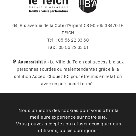
64, Bis avenue de la Côte d’Argent CS 90505 33470 LE
TEICH
Tél. : 05 56 22 33 60
Fax : 05 56 22 33 61
🦻 Accessibilité :
La Ville du Teich est accessible aux
personnes sourdes ou malentendantes grâce à la
solution Acceo. Cliquez
ICI
pour être mis en relation
avec un personnel formé.
Nous utilisons des cookies pour vous offrir la
Plan du site
Contact
Vos données
Cookies
meilleure expérience sur notre site.
Accessibilité
Vous pouvez acceptez ou refuser ceux que nous
utilisons, ou les configurer .