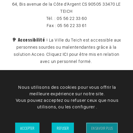
64, Bis avenue de la Côte d’Argent CS 90505 33470 LE
TEICH
Tél. : 05 56 22 33 60
Fax : 05 56 22 33 61
🦻 Accessibilité :
La Ville du Teich est accessible aux
personnes sourdes ou malentendantes grâce à la
solution Acceo. Cliquez
ICI
pour être mis en relation
avec un personnel formé.
Nous utilisons des cookies pour vous offrir la
Plan du site
Contact
Vos données
Cookies
meilleure expérience sur notre site.
Accessibilité
Vous pouvez acceptez ou refuser ceux que nous
utilisons, ou les configurer .
Mentions légales
– Ville du Teich ©2025 –
ACCEPTER
REFUSER
EN SAVOIR PLUS