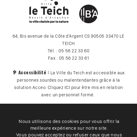
64, Bis avenue de la Côte d’Argent CS 90505 33470 LE
TEICH
Tél. : 05 56 22 33 60
Fax : 05 56 22 33 61
🦻 Accessibilité :
La Ville du Teich est accessible aux
personnes sourdes ou malentendantes grâce à la
solution Acceo. Cliquez
ICI
pour être mis en relation
avec un personnel formé.
Nous utilisons des cookies pour vous offrir la
Plan du site
Contact
Vos données
Cookies
meilleure expérience sur notre site.
Accessibilité
Vous pouvez acceptez ou refuser ceux que nous