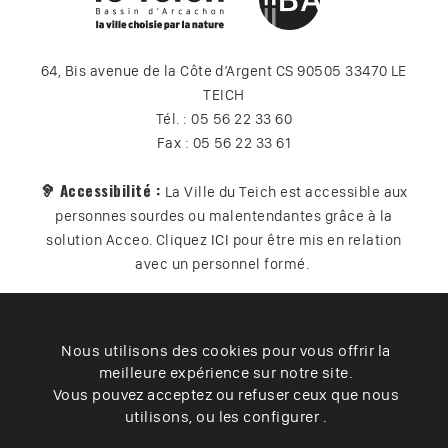
64, Bis avenue de la Côte d’Argent CS 90505 33470 LE
TEICH
Tél. : 05 56 22 33 60
Fax : 05 56 22 33 61
🦻 Accessibilité :
La Ville du Teich est accessible aux
personnes sourdes ou malentendantes grâce à la
solution Acceo. Cliquez
ICI
pour être mis en relation
avec un personnel formé.
Nous utilisons des cookies pour vous offrir la
Plan du site
Contact
Vos données
Cookies
meilleure expérience sur notre site.
Accessibilité
Vous pouvez acceptez ou refuser ceux que nous
utilisons, ou les configurer .