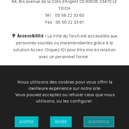
64, Bis avenue de la Côte d’Argent CS 90505 33470 LE
TEICH
Tél. : 05 56 22 33 60
Fax : 05 56 22 33 61
🦻 Accessibilité :
La Ville du Teich est accessible aux
personnes sourdes ou malentendantes grâce à la
solution Acceo. Cliquez
ICI
pour être mis en relation
avec un personnel formé.
Nous utilisons des cookies pour vous offrir la
Plan du site
Contact
Vos données
Cookies
meilleure expérience sur notre site.
Accessibilité
Vous pouvez acceptez ou refuser ceux que nous
utilisons, ou les configurer .
Mentions légales
– Ville du Teich ©2025 –
ACCEPTER
REFUSER
EN SAVOIR PLUS