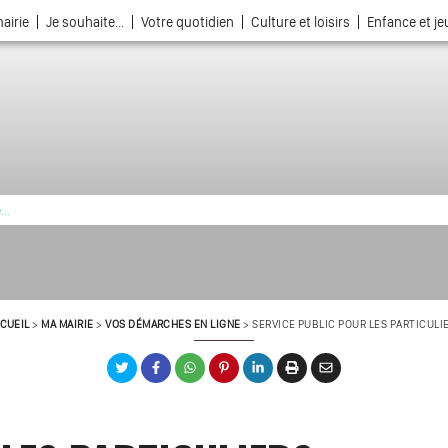
airie
Je souhaite...
Votre quotidien
Culture et loisirs
Enfance et j
La ville choisie par la nature
CUEIL
>
MA MAIRIE
>
VOS DÉMARCHES EN LIGNE
>
SERVICE PUBLIC POUR LES PARTICULI