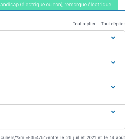
 handicap (électrique ou non), remorque électrique
Tout replier
Tout déplier
ticuliers/?xml=F35475">entre le 26 juillet 2021 et le 14 août