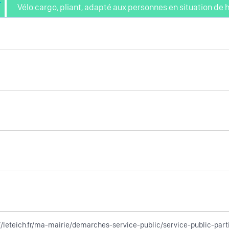
Vélo cargo, pliant, adapté aux personnes en situation de
://leteich.fr/ma-mairie/demarches-service-public/service-public-par