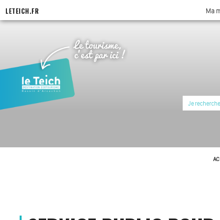
LETEICH.FR
Ma m
AC