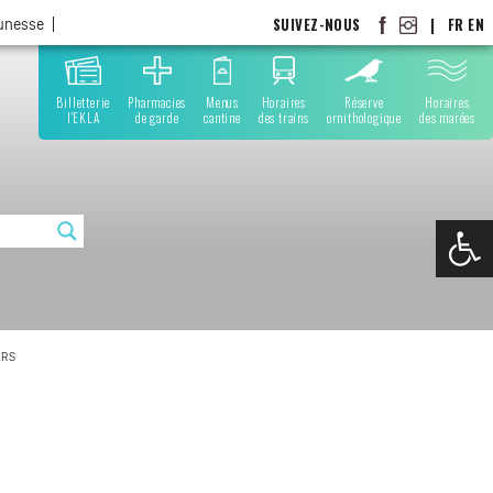
SUIVEZ-NOUS
|
FR
EN
eunesse
Billetterie
Pharmacies
Menus
Horaires
Réserve
Horaires
l'EKLA
de garde
cantine
des trains
ornithologique
des marées
Ouvrir la
ERS