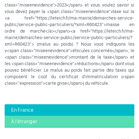
class="miseenevidence">2023</span> et vous voulez savoir si
vous devez payer la <span class="miseenevidence">taxe sur la
<a href="https://leteich.fr/ma-mairie/demarches-service-
public/service-public-particuliers/?xml=R60423">masse en
ordre de marche</a></span><a href="https://leteich.fr/ma-
mairie/demarches-service-public/service-public-particuliers/?
xml=R60423"> (malus au poids) ? Nous vous indiquons les
v<span class="miseenevidence">éhicules concernés</span>, le
<span class="miseenevidence">montant de la taxe</span> et
les <span class="miseenevidence">réductions</span> dont vous
pouvez bénéficier. Le malus au poids fait partie des taxes qui
composent le coût du certificat d'immatriculation (<span
class="expression">carte grise</span>) du véhicule.
En France
À l'étranger