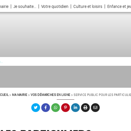
airie
Je souhaite...
Votre quotidien
Culture et loisirs
Enfance et j
La ville choisie par la nature
CUEIL
>
MA MAIRIE
>
VOS DÉMARCHES EN LIGNE
>
SERVICE PUBLIC POUR LES PARTICULI