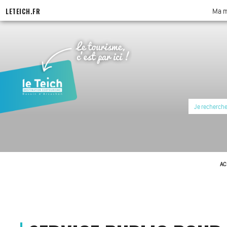
LETEICH.FR
Ma m
AC