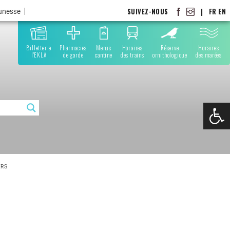
SUIVEZ-NOUS
|
FR
EN
eunesse
Billetterie
Pharmacies
Menus
Horaires
Réserve
Horaires
l'EKLA
de garde
cantine
des trains
ornithologique
des marées
Ouvrir la
ERS