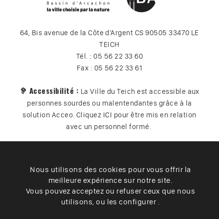
64, Bis avenue de la Côte d’Argent CS 90505 33470 LE
TEICH
Tél. : 05 56 22 33 60
Fax : 05 56 22 33 61
🦻 Accessibilité :
La Ville du Teich est accessible aux
personnes sourdes ou malentendantes grâce à la
solution Acceo. Cliquez
ICI
pour être mis en relation
avec un personnel formé.
Nous utilisons des cookies pour vous offrir la
Plan du site
Contact
Vos données
Cookies
meilleure expérience sur notre site.
Accessibilité
Vous pouvez acceptez ou refuser ceux que nous
utilisons, ou les configurer .