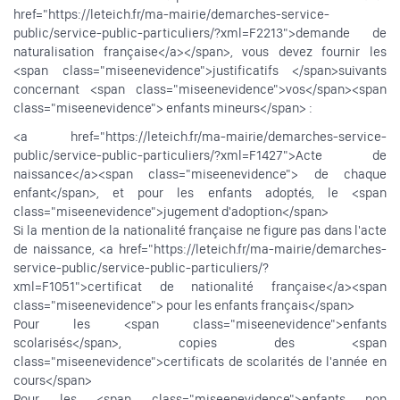
href="https://leteich.fr/ma-mairie/demarches-service-
public/service-public-particuliers/?xml=F2213">demande de
naturalisation française</a></span>, vous devez fournir les
<span class="miseenevidence">justificatifs </span>suivants
concernant <span class="miseenevidence">vos</span><span
class="miseenevidence"> enfants mineurs</span> :
<a href="https://leteich.fr/ma-mairie/demarches-service-
public/service-public-particuliers/?xml=F1427">Acte de
naissance</a><span class="miseenevidence"> de chaque
enfant</span>, et pour les enfants adoptés, le <span
class="miseenevidence">jugement d'adoption</span>
Si la mention de la nationalité française ne figure pas dans l'acte
de naissance, <a href="https://leteich.fr/ma-mairie/demarches-
service-public/service-public-particuliers/?
xml=F1051">certificat de nationalité française</a><span
class="miseenevidence"> pour les enfants français</span>
Pour les <span class="miseenevidence">enfants
scolarisés</span>, copies des <span
class="miseenevidence">certificats de scolarités de l'année en
cours</span>
Pour les <span class="miseenevidence">enfants non