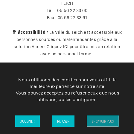
TEICH
Tél. : 05 56 22 33 60
Fax : 05 56 22 33 61
🦻 Accessibilité :
La Ville du Teich est accessible aux
personnes sourdes ou malentendantes grâce à la
solution Acceo. Cliquez
ICI
pour être mis en relation
avec un personnel formé.
Nous utilisons des cookies pour vous offrir la
Plan du site
Contact
Vos données
Cookies
meilleure expérience sur notre site.
Accessibilité
Vous pouvez acceptez ou refuser ceux que nous
utilisons, ou les configurer .
Mentions légales
– Ville du Teich ©2025 –
ACCEPTER
REFUSER
EN SAVOIR PLUS