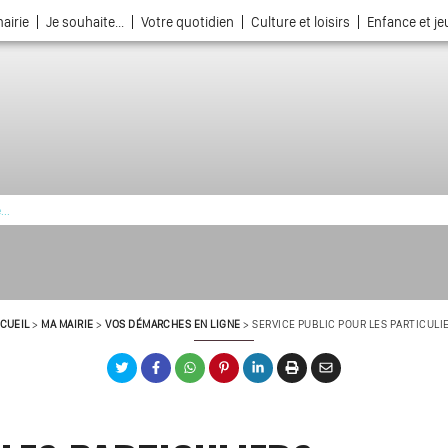
airie
Je souhaite...
Votre quotidien
Culture et loisirs
Enfance et j
La ville choisie par la nature
CUEIL
>
MA MAIRIE
>
VOS DÉMARCHES EN LIGNE
>
SERVICE PUBLIC POUR LES PARTICULI