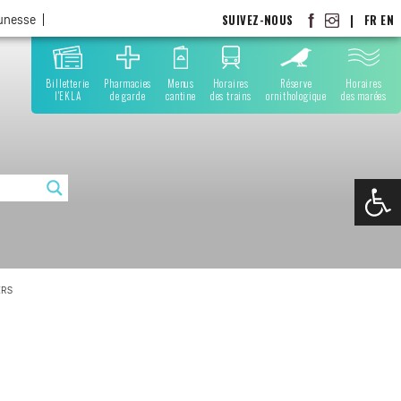
SUIVEZ-NOUS
|
FR
EN
eunesse
Billetterie
Pharmacies
Menus
Horaires
Réserve
Horaires
l'EKLA
de garde
cantine
des trains
ornithologique
des marées
Ouvrir la
ERS