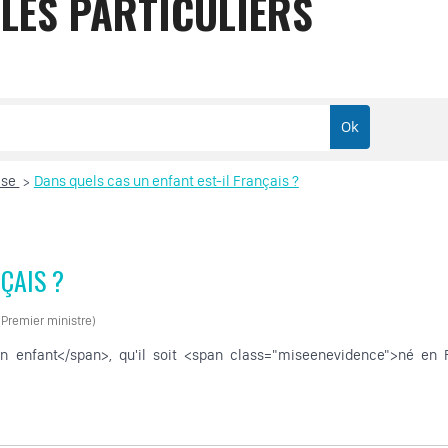
LES PARTICULIERS
ise
Dans quels cas un enfant est-il Français ?
>
ÇAIS ?
 (Premier ministre)
un enfant</span>, qu'il soit <span class="miseenevidence">né e