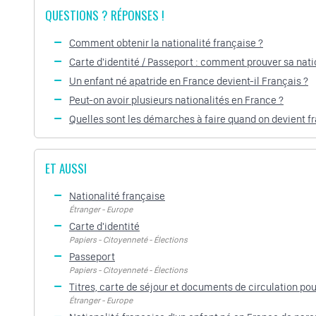
QUESTIONS ? RÉPONSES !
Comment obtenir la nationalité française ?
Carte d'identité / Passeport : comment prouver sa nati
Un enfant né apatride en France devient-il Français ?
Peut-on avoir plusieurs nationalités en France ?
Quelles sont les démarches à faire quand on devient fr
ET AUSSI
Nationalité française
Étranger - Europe
Carte d'identité
Papiers - Citoyenneté - Élections
Passeport
Papiers - Citoyenneté - Élections
Titres, carte de séjour et documents de circulation po
Étranger - Europe