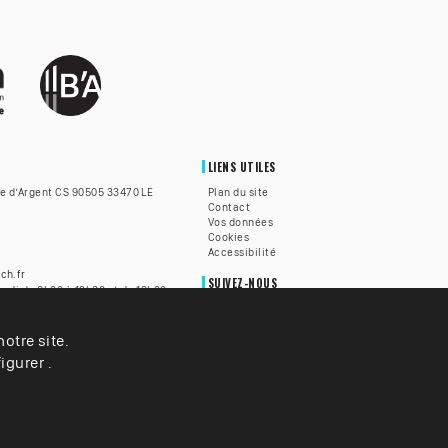
LIENS UTILES
te d’Argent CS 90505 33470 LE
Plan du site
Contact
Vos données
Cookies
Accessibilité
ch.fr
SUIVEZ-NOUS
redi de 8h30 à 12h30 et de 13h30
h30 à 12h.
otre site.
lle du Teich est accessible aux
alentendantes grâce à la
igurer .
z
ICI
pour être mis en relation
é.