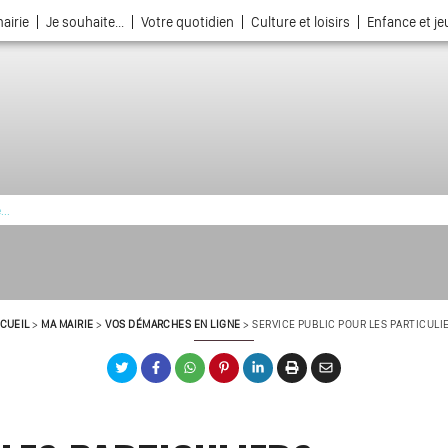
airie
Je souhaite...
Votre quotidien
Culture et loisirs
Enfance et j
La ville choisie par la nature
CUEIL
>
MA MAIRIE
>
VOS DÉMARCHES EN LIGNE
>
SERVICE PUBLIC POUR LES PARTICULI