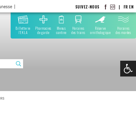
SUIVEZ-NOUS
|
FR
EN
eunesse
Billetterie
Pharmacies
Menus
Horaires
Réserve
Horaires
l'EKLA
de garde
cantine
des trains
ornithologique
des marées
Ouvrir la
ERS