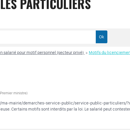
LES PARTICULIERS
n salarié pour motif personnel (secteur privé)
Motifs du licenciemen
>
 (Premier ministre)
fr/ma-mairie/demarches-service-public/service-public-particuliers/?
ieuse. Certains motifs sont interdits par la loi. Le salarié peut contes