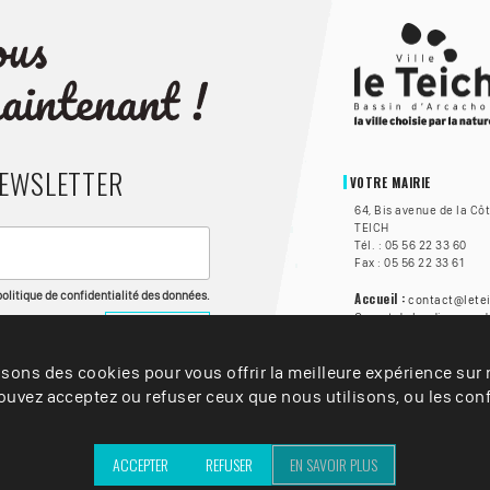
NEWSLETTER
VOTRE MAIRIE
64, Bis avenue de la Cô
TEICH
Tél. : 05 56 22 33 60
Fax : 05 56 22 33 61
 politique de confidentialité des données.
Accueil :
contact@letei
Ouvert du lundi au vend
à 17h, et le samedi de 8
🦻 Accessibilité :
isons des cookies pour vous offrir la meilleure expérience sur n
La Vi
personnes sourdes ou m
uvez acceptez ou refuser ceux que nous utilisons, ou les conf
solution Acceo. Clique
avec un personnel form
ACCEPTER
REFUSER
EN SAVOIR PLUS