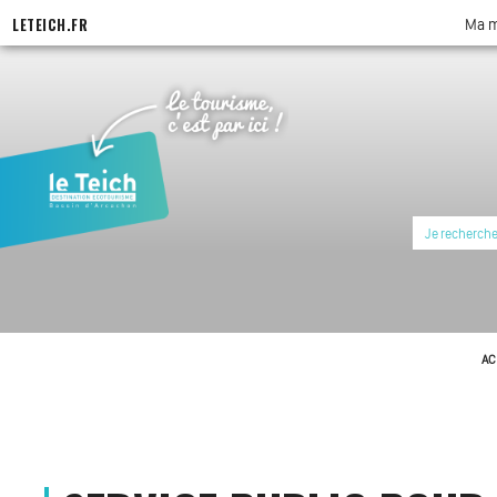
LETEICH.FR
Ma m
AC