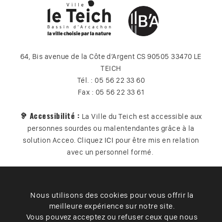
64, Bis avenue de la Côte d’Argent CS 90505 33470 LE
TEICH
Tél. : 05 56 22 33 60
Fax : 05 56 22 33 61
🦻 Accessibilité :
La Ville du Teich est accessible aux
personnes sourdes ou malentendantes grâce à la
solution Acceo. Cliquez
ICI
pour être mis en relation
avec un personnel formé.
Nous utilisons des cookies pour vous offrir la
Plan du site
Contact
Vos données
Cookies
meilleure expérience sur notre site.
Accessibilité
Vous pouvez acceptez ou refuser ceux que nous