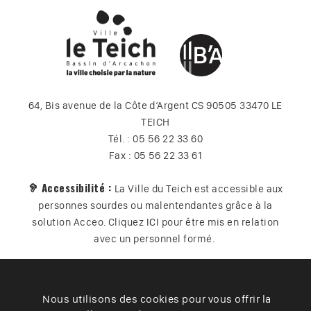
64, Bis avenue de la Côte d’Argent CS 90505 33470 LE
TEICH
Tél. : 05 56 22 33 60
Fax : 05 56 22 33 61
🦻 Accessibilité :
La Ville du Teich est accessible aux
personnes sourdes ou malentendantes grâce à la
solution Acceo. Cliquez
ICI
pour être mis en relation
avec un personnel formé.
Nous utilisons des cookies pour vous offrir la
Plan du site
Contact
Vos données
Cookies