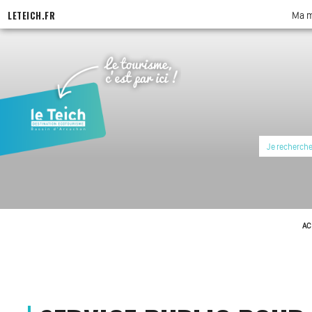
LETEICH.FR
Ma m
AC