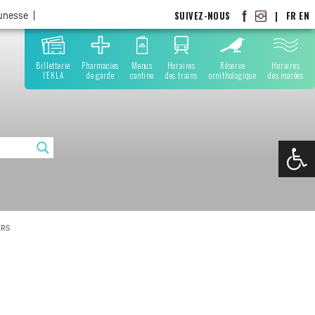
SUIVEZ-NOUS
|
FR
EN
eunesse
Billetterie
Pharmacies
Menus
Horaires
Réserve
Horaires
l'EKLA
de garde
cantine
des trains
ornithologique
des marées
Ouvrir la
ERS