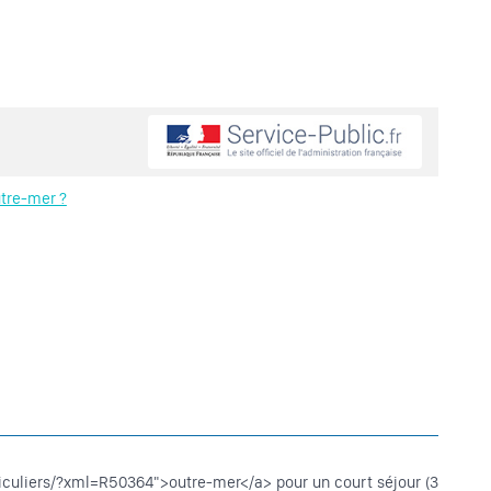
utre-mer ?
ticuliers/?xml=R50364">outre-mer</a> pour un court séjour (3