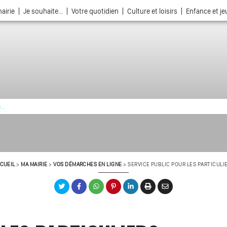
airie
Je souhaite...
Votre quotidien
Culture et loisirs
Enfance et j
La ville choisie par la nature
CUEIL
>
MA MAIRIE
>
VOS DÉMARCHES EN LIGNE
>
SERVICE PUBLIC POUR LES PARTICULI