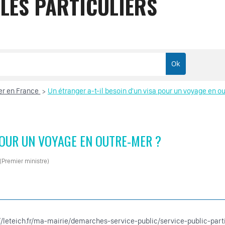
LES PARTICULIERS
ger en France
Un étranger a-t-il besoin d'un visa pour un voyage en o
>
POUR UN VOYAGE EN OUTRE-MER ?
 (Premier ministre)
s://leteich.fr/ma-mairie/demarches-service-public/service-public-par