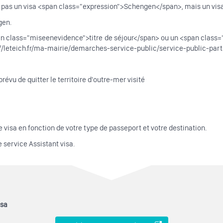
pas un visa <span class="expression">Schengen</span>, mais un visa 
gen.
pan class="miseenevidence">titre de séjour</span> ou un <span class
tps://leteich.fr/ma-mairie/demarches-service-public/service-public-p
révu de quitter le territoire d'outre-mer visité
 visa en fonction de votre type de passeport et votre destination.
e service Assistant visa.
isa