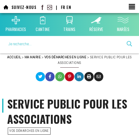
Aller
SUIVEZ-NOUS
|
FR
EN
au
contenu
principal
PHARMACIES
CANTINE
TRAINS
RÉSERVE
MARÉES
La ville choisie par la nature
ACCUEIL
>
MA MAIRIE
>
VOS DÉMARCHES EN LIGNE
>
SERVICE PUBLIC POUR LES
ASSOCIATIONS
SERVICE PUBLIC POUR LES
ASSOCIATIONS
VOS DÉMARCHES EN LIGNE