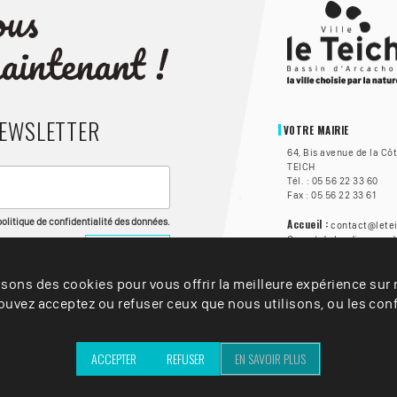
NEWSLETTER
VOTRE MAIRIE
64, Bis avenue de la Cô
TEICH
Tél. : 05 56 22 33 60
Fax : 05 56 22 33 61
 politique de confidentialité des données.
Accueil :
contact@letei
Ouvert du lundi au vend
à 17h, et le samedi de 8
🦻 Accessibilité :
isons des cookies pour vous offrir la meilleure expérience sur n
La Vi
personnes sourdes ou m
uvez acceptez ou refuser ceux que nous utilisons, ou les conf
solution Acceo. Clique
avec un personnel form
ACCEPTER
REFUSER
EN SAVOIR PLUS
Mentions légales
– Vill