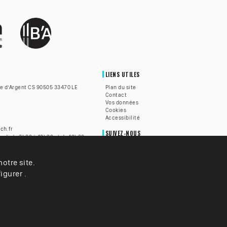
LIENS UTILES
te d’Argent CS 90505 33470 LE
Plan du site
Contact
Vos données
Cookies
Accessibilité
ch.fr
SUIVEZ-NOUS
redi de 8h30 à 12h30 et de 13h30
h30 à 12h.
otre site.
lle du Teich est accessible aux
alentendantes grâce à la
igurer .
z
ICI
pour être mis en relation
é.
e du Teich ©2025 –