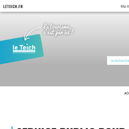
Aller
LETEICH.FR
Ma m
au
contenu
principal
AC