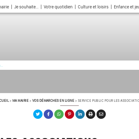
airie
Je souhaite...
Votre quotidien
Culture et loisirs
Enfance et j
La ville choisie par la nature
CUEIL
>
MA MAIRIE
>
VOS DÉMARCHES EN LIGNE
>
SERVICE PUBLIC POUR LES ASSOCIATI