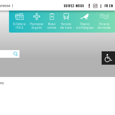
SUIVEZ-NOUS
|
FR
EN
eunesse
Billetterie
Pharmacies
Menus
Horaires
Réserve
Horaires
l'EKLA
de garde
cantine
des trains
ornithologique
des marées
Ouvrir la
ONS