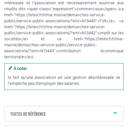
intéressée et l'association est nécessairement soumise aux
impôts dits <span class="expression">commerciaux</span> (<a
href="https://leteich.fr/ma-mairie/demarches-service-
public/service-public-associations/?xml=N13445">TVA</a>, <a
href="https://leteich.fr/ma-mairie/demarches-service-
public/service-public-associations/?xml=N13442">impôt sur les
sociétés</a> et <a href="https://leteich.fr/ma-
mairie/demarches-service-public/service-public-
associations/?xml=N13443">contribution économique
territoriale</a>).
À noter
le fait qu'une association ait une gestion désintéressée ne
l'empêche pas d'employer des salariés.
TEXTES DE RÉFÉRENCE