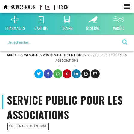
Aller
SUIVEZ-NOUS
|
FR
EN
au
contenu
principal
PHARMACIES
CANTINE
TRAINS
RÉSERVE
MARÉES
La ville choisie par la nature
ACCUEIL
>
MA MAIRIE
>
VOS DÉMARCHES EN LIGNE
>
SERVICE PUBLIC POUR LES
ASSOCIATIONS
SERVICE PUBLIC POUR LES
ASSOCIATIONS
VOS DÉMARCHES EN LIGNE