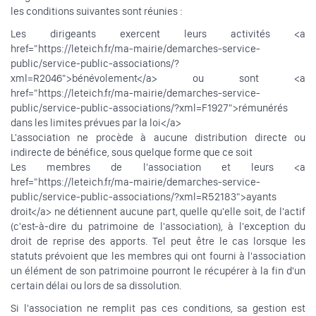
les conditions suivantes sont réunies :
Les dirigeants exercent leurs activités <a
href="https://leteich.fr/ma-mairie/demarches-service-
public/service-public-associations/?
xml=R2046">bénévolement</a> ou sont <a
href="https://leteich.fr/ma-mairie/demarches-service-
public/service-public-associations/?xml=F1927">rémunérés
dans les limites prévues par la loi</a>
L'association ne procède à aucune distribution directe ou
indirecte de bénéfice, sous quelque forme que ce soit
Les membres de l'association et leurs <a
href="https://leteich.fr/ma-mairie/demarches-service-
public/service-public-associations/?xml=R52183">ayants
droit</a> ne détiennent aucune part, quelle qu'elle soit, de l'actif
(c'est-à-dire du patrimoine de l'association), à l'exception du
droit de reprise des apports. Tel peut être le cas lorsque les
statuts prévoient que les membres qui ont fourni à l'association
un élément de son patrimoine pourront le récupérer à la fin d'un
certain délai ou lors de sa dissolution.
Si l'association ne remplit pas ces conditions, sa gestion est