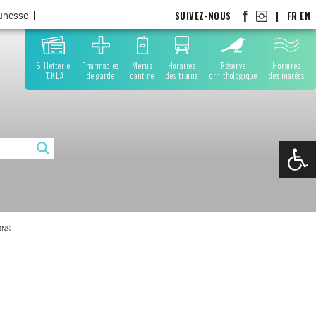
SUIVEZ-NOUS
|
FR
EN
eunesse
Billetterie
Pharmacies
Menus
Horaires
Réserve
Horaires
l'EKLA
de garde
cantine
des trains
ornithologique
des marées
Ouvrir la
ONS