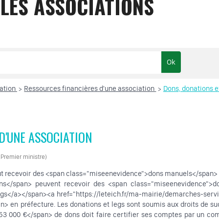
 LES ASSOCIATIONS
iation
Ressources financières d'une association
Dons, donations e
>
>
D'UNE ASSOCIATION
 (Premier ministre)
 recevoir des <span class="miseenevidence">dons manuels</span> sa
ns</span> peuvent recevoir des <span class="miseenevidence">dona
gs</a></span><a href="https://leteich.fr/ma-mairie/demarches-serv
 en préfecture. Les donations et legs sont soumis aux droits de succe
153 000 €</span> de dons doit faire certifier ses comptes par un c