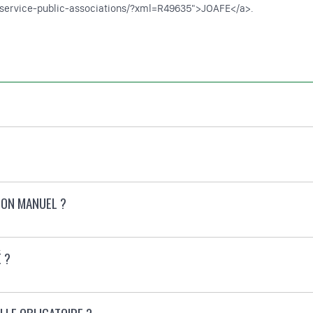
c/service-public-associations/?xml=R49635">JOAFE</a>.
DON MANUEL ?
 ?