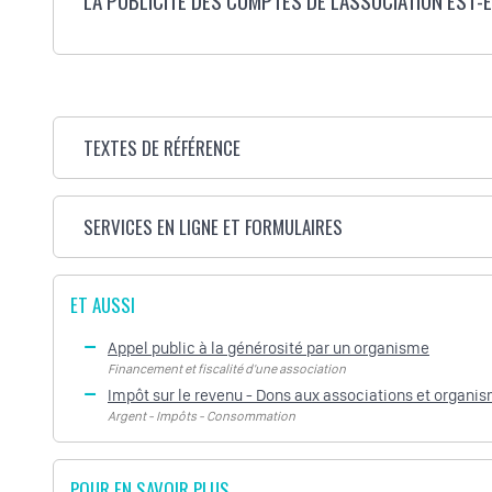
LA PUBLICITÉ DES COMPTES DE L'ASSOCIATION EST-E
TEXTES DE RÉFÉRENCE
SERVICES EN LIGNE ET FORMULAIRES
ET AUSSI
Appel public à la générosité par un organisme
Financement et fiscalité d'une association
Impôt sur le revenu - Dons aux associations et organis
Argent - Impôts - Consommation
POUR EN SAVOIR PLUS