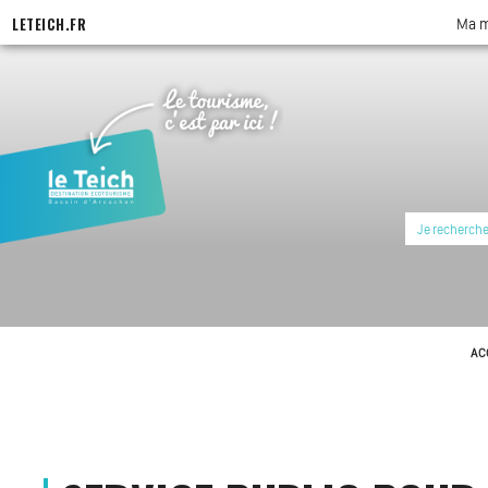
Aller
LETEICH.FR
Ma m
au
contenu
principal
AC