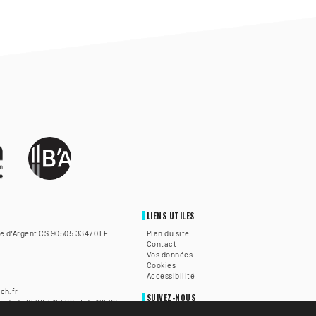
LIENS UTILES
te d’Argent CS 90505 33470 LE
Plan du site
Contact
Vos données
Cookies
Accessibilité
ch.fr
SUIVEZ-NOUS
redi de 8h30 à 12h30 et de 13h30
h30 à 12h.