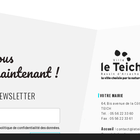
NEWSLETTER
VOTRE MAIRIE
64, Bis avenue de la Cô
TEICH
Tél. : 05 56 22 33 60
Fax : 05 56 22 33 61
 politique de confidentialité des données.
Accueil :
contact@letei
Ouvert du lundi au vend
à 17h, et le samedi de 8