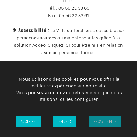
TEICH
Tél. : 05 56 22 33 60
Fax : 05 56 22 33 61
🦻 Accessibilité :
La Ville du Teich est accessible aux
personnes sourdes ou malentendantes grâce à la
solution Acceo. Cliquez
ICI
pour être mis en relation
avec un personnel formé.
Nous utilisons des cookies pour vous offrir la
Plan du site
Contact
Vos données
Cookies
meilleure expérience sur notre site.
Accessibilité
Vous pouvez acceptez ou refuser ceux que nous
utilisons, ou les configurer .
Mentions légales
– Ville du Teich ©2025 –
ACCEPTER
REFUSER
EN SAVOIR PLUS