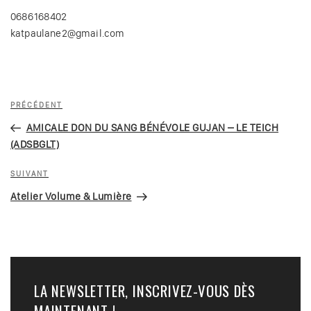
0686168402
katpaulane2@gmail.com
Navigation
Article
PRÉCÉDENT
de
précédent
AMICALE DON DU SANG BÉNÉVOLE GUJAN – LE TEICH
l’article
(ADSBGLT)
Article
SUIVANT
suivant
Atelier Volume & Lumière
LA NEWSLETTER, INSCRIVEZ-VOUS DÈS
MAINTENANT !