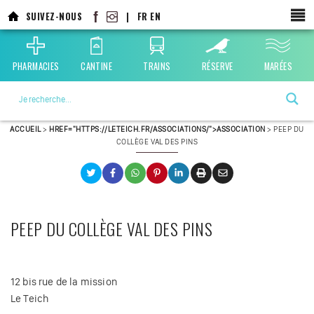
Aller
SUIVEZ-NOUS
|
FR
EN
au
contenu
principal
PHARMACIES
CANTINE
TRAINS
RÉSERVE
MARÉES
La ville choisie par la nature
ACCUEIL
>
HREF="HTTPS://LETEICH.FR/ASSOCIATIONS/">ASSOCIATION
>
PEEP DU
COLLÈGE VAL DES PINS
PEEP DU COLLÈGE VAL DES PINS
12 bis rue de la mission
Le Teich