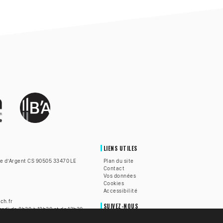
LIENS UTILES
te d’Argent CS 90505 33470 LE
Plan du site
Contact
Vos données
Cookies
Accessibilité
ch.fr
SUIVEZ-NOUS
redi de 8h30 à 12h30 et de 13h30
h30 à 12h.