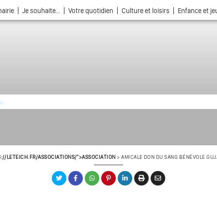
airie
Je souhaite...
Votre quotidien
Culture et loisirs
Enfance et j
La ville choisie par la nature
://LETEICH.FR/ASSOCIATIONS/">ASSOCIATION
>
AMICALE DON DU SANG BÉNÉVOLE GUJA