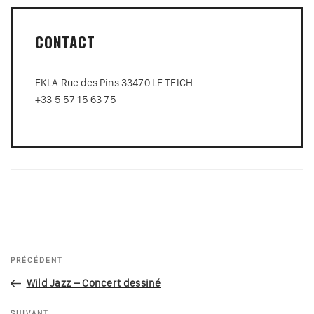
CONTACT
EKLA Rue des Pins 33470 LE TEICH
+33 5 57 15 63 75
Navigation
Article
PRÉCÉDENT
de
précédent
Wild Jazz – Concert dessiné
l’article
SUIVANT