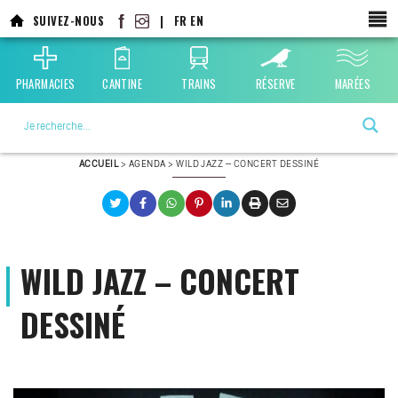
Aller
SUIVEZ-NOUS
|
FR
EN
au
contenu
principal
PHARMACIES
CANTINE
TRAINS
RÉSERVE
MARÉES
La ville choisie par la nature
ACCUEIL
>
AGENDA
>
WILD JAZZ – CONCERT DESSINÉ
WILD JAZZ – CONCERT
DESSINÉ