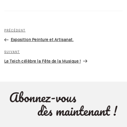
Navigation
Article
PRÉCÉDENT
de
précédent
Exposition Peinture et Artisanat.
l’article
Article
SUIVANT
suivant
Le Teich célèbre la Fête de la Musique !