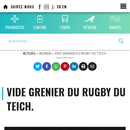
Aller
SUIVEZ-NOUS
|
FR
EN
au
contenu
principal
PHARMACIES
CANTINE
TRAINS
RÉSERVE
MARÉES
La ville choisie par la nature
ACCUEIL
>
AGENDA
>
VIDE GRENIER DU RUGBY DU TEICH.
VIDE GRENIER DU RUGBY DU
TEICH.