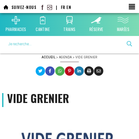
Aller
SUIVEZ-NOUS
|
FR
EN
au
contenu
principal
PHARMACIES
CANTINE
TRAINS
RÉSERVE
MARÉES
La ville choisie par la nature
ACCUEIL
>
AGENDA
>
VIDE GRENIER
VIDE GRENIER