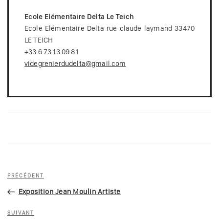
Ecole Elémentaire Delta Le Teich
Ecole Elémentaire Delta rue claude laymand 33470
LE TEICH
+33 6 73 13 09 81
videgrenierdudelta@gmail.com
Navigation
Article
PRÉCÉDENT
de
précédent
Exposition Jean Moulin Artiste
l’article
Article
SUIVANT