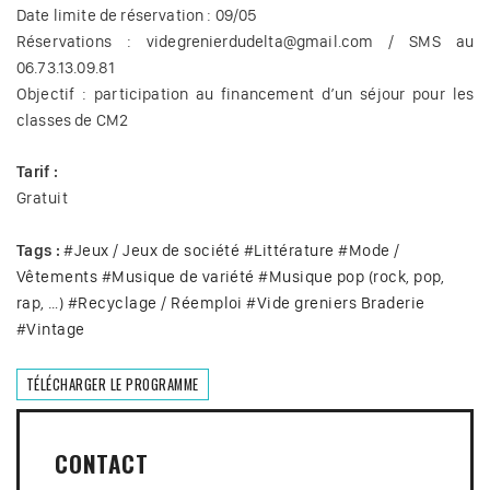
Date limite de réservation : 09/05
Réservations : videgrenierdudelta@gmail.com / SMS au
06.73.13.09.81
Objectif : participation au financement d’un séjour pour les
classes de CM2
Tarif :
Gratuit
Tags :
#
Jeux / Jeux de société
#
Littérature
#
Mode /
Vêtements
#
Musique de variété
#
Musique pop (rock, pop,
rap, …)
#
Recyclage / Réemploi
#
Vide greniers Braderie
#
Vintage
TÉLÉCHARGER LE PROGRAMME
CONTACT