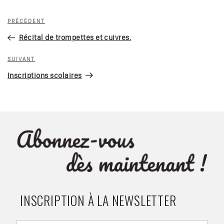
Navigation
Article
PRÉCÉDENT
de
précédent
Récital de trompettes et cuivres.
l’article
Article
SUIVANT
suivant
Inscriptions scolaires
INSCRIPTION À LA NEWSLETTER