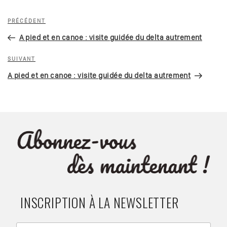
Navigation
Article
PRÉCÉDENT
de
précédent
A pied et en canoe : visite guidée du delta autrement
l’article
Article
SUIVANT
suivant
A pied et en canoe : visite guidée du delta autrement
INSCRIPTION À LA NEWSLETTER