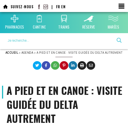
Aller
SUIVEZ-NOUS
|
FR
EN
au
contenu
principal
PHARMACIES
CANTINE
TRAINS
RÉSERVE
MARÉES
La ville choisie par la nature
ACCUEIL
>
AGENDA
>
A PIED ET EN CANOE : VISITE GUIDÉE DU DELTA AUTREMENT
A PIED ET EN CANOE : VISITE
GUIDÉE DU DELTA
AUTREMENT