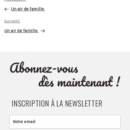
Article
de
précédent
Un air de famille.
l’article
Article
SUIVANT
suivant
Un air de famille.
INSCRIPTION À LA NEWSLETTER