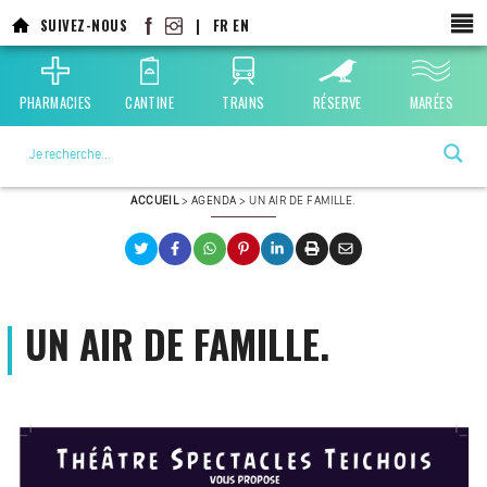
Aller
SUIVEZ-NOUS
|
FR
EN
au
contenu
principal
PHARMACIES
CANTINE
TRAINS
RÉSERVE
MARÉES
La ville choisie par la nature
ACCUEIL
>
AGENDA
>
UN AIR DE FAMILLE.
UN AIR DE FAMILLE.