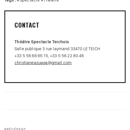
Tags :
#
Spectacle
#
Théâtre
CONTACT
Théâtre Spectacle Teichois
Salle publique 3 rue laymand 33470 LE TEICH
+33 5 56 66 65 15, +33 5 56 22 80 46
christianeazuaga@gmail.com
Navigation
PRÉCÉDENT