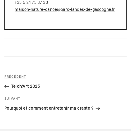
+33 5 24 73 37 33
maison-nature-canoe@parc-landes-de-gascogne.fr
Navigation
Article
PRÉCÉDENT
de
précédent
Teich’Art 2025
l’article
Article
SUIVANT
suivant
Pourquoi et comment entretenir ma craste ?