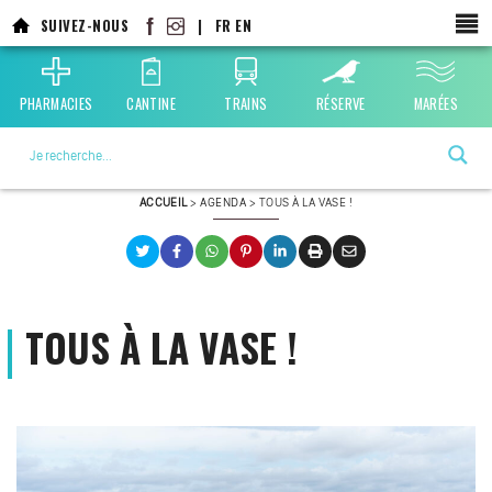
Aller
SUIVEZ-NOUS
|
FR
EN
au
contenu
principal
PHARMACIES
CANTINE
TRAINS
RÉSERVE
MARÉES
La ville choisie par la nature
ACCUEIL
>
AGENDA
>
TOUS À LA VASE !
TOUS À LA VASE !