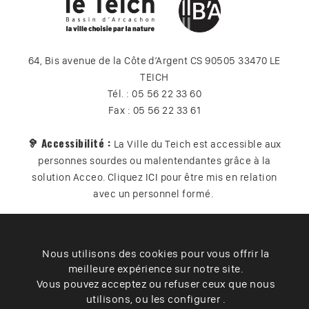
64, Bis avenue de la Côte d’Argent CS 90505 33470 LE
TEICH
Tél. : 05 56 22 33 60
Fax : 05 56 22 33 61
🦻 Accessibilité :
La Ville du Teich est accessible aux
personnes sourdes ou malentendantes grâce à la
solution Acceo. Cliquez
ICI
pour être mis en relation
avec un personnel formé.
Nous utilisons des cookies pour vous offrir la
Plan du site
Contact
Vos données
Cookies
meilleure expérience sur notre site.
Accessibilité
Vous pouvez acceptez ou refuser ceux que nous
utilisons, ou les configurer .