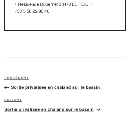
1 Résidence Dubernet 33470 LE TEICH
+33 5 56 22 80 46
Navigation
Article
PRÉCÉDENT
de
précédent
Sortie privatisée en chaland sur le bassin
l’article
Article
SUIVANT
suivant
Sortie privatisée en chaland sur le bassin