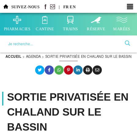
Aller
SUIVEZ-NOUS
|
FR
EN
au
contenu
principal
PHARMACIES
CANTINE
TRAINS
RÉSERVE
MARÉES
La ville choisie par la nature
ACCUEIL
>
AGENDA
>
SORTIE PRIVATISÉE EN CHALAND SUR LE BASSIN
SORTIE PRIVATISÉE EN
CHALAND SUR LE
BASSIN